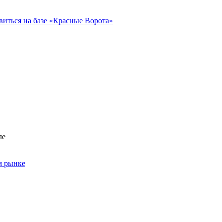
виться на базе «Красные Ворота»
ле
м рынке