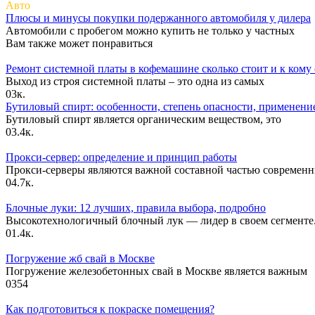
Авто
Плюсы и минусы покупки подержанного автомобиля у дилера
Автомобили с пробегом можно купить не только у частных
Вам также может понравиться
Ремонт системной платы в кофемашине сколько стоит и к кому 
Выход из строя системной платы – это одна из самых
0
3к.
Бутиловый спирт: особенности, степень опасности, применени
Бутиловый спирт является органическим веществом, это
0
3.4к.
Прокси-сервер: определение и принцип работы
Прокси-серверы являются важной составной частью современ
0
4.7к.
Блочные луки: 12 лучших, правила выбора, подробно
Высокотехнологичный блочный лук — лидер в своем сегменте
0
1.4к.
Погружение жб свай в Москве
Погружение железобетонных свай в Москве является важным
0
354
Как подготовиться к покраске помещения?