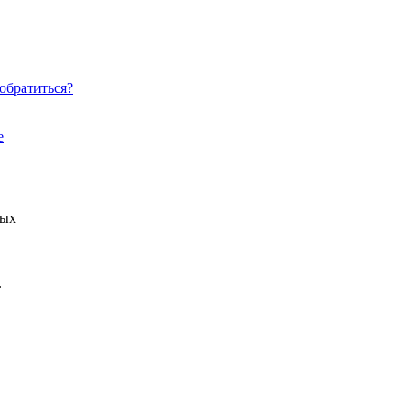
обратиться?
е
ных
.