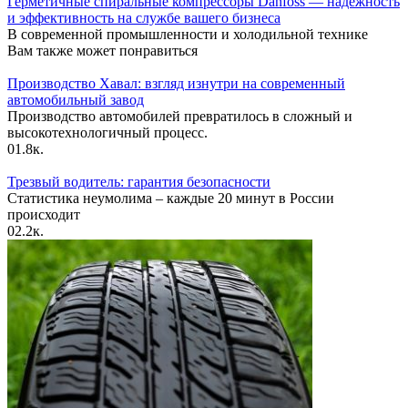
Герметичные спиральные компрессоры Danfoss — надежность
и эффективность на службе вашего бизнеса
В современной промышленности и холодильной технике
Вам также может понравиться
Производство Хавал: взгляд изнутри на современный
автомобильный завод
Производство автомобилей превратилось в сложный и
высокотехнологичный процесс.
0
1.8к.
Трезвый водитель: гарантия безопасности
Статистика неумолима – каждые 20 минут в России
происходит
0
2.2к.