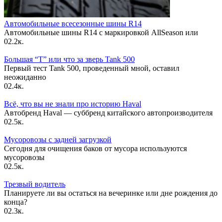
Автомобильные всесезонные шины R14
Автомобильные шины R14 с маркировкой AllSeason или
0
2.2к.
Большая “Т” или что за зверь Tank 500
Первый тест Tank 500, проведенный мной, оставил
неожиданно
0
2.4к.
Всё, что вы не знали про историю Haval
Автобренд Haval — суббренд китайского автопроизводителя
0
2.5к.
Мусоровозы с задней загрузкой
Сегодня для очищения баков от мусора используются
мусоровозы
0
2.5к.
Трезвый водитель
Планируете ли вы остаться на вечеринке или дне рождения до
конца?
0
2.3к.