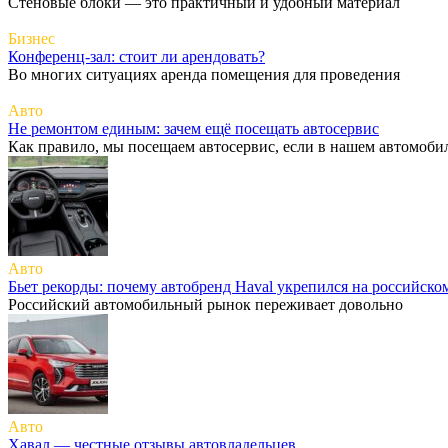
Стеновые блоки — это практичный и удобный материал
Бизнес
Конференц-зал: стоит ли арендовать?
Во многих ситуациях аренда помещения для проведения
Авто
Не ремонтом единым: зачем ещё посещать автосервис
Как правило, мы посещаем автосервис, если в нашем автомоби
Авто
Бьет рекорды: почему автобренд Haval укрепился на российско
Российский автомобильный рынок переживает довольно
Авто
Хавал — честные отзывы автовладельцев