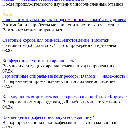
После продолжительного изучения многочисленных отзывов
Авто
Плюсы и минусы покупки подержанного автомобиля у дилера
Автомобили с пробегом можно купить не только у частных
Вам также может понравиться
Световые короба для бизнеса. Изготовление и монтаж
Световой короб (лайтбокс) — это проверенный временем
0
3.8к.
Конференц-зал: стоит ли арендовать?
Во многих ситуациях аренда помещения для проведения
0
7.5к.
Герметичные спиральные компрессоры Danfoss — надежность и
В современной промышленности и холодильной технике
0
2.5к.
Как улучшить видимость вашего ресторана на Яндекс Картах 
В современном мире, где каждый выбор начинается с поиска
0
4.3к.
Как выбрать профессиональную кофемашину?
Выбор профессиональной кофемашины – это важный шаг
0
4.3к.