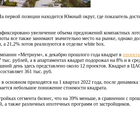
а первой позиции находится Южный округ, где показатель достиг
я зафиксировано увеличение объема предложений компактных лото
оты все также занимают значительно место на рынке, однако до
 а 21,2% лотов реализуются в отделке white box.
омпании «Метриум», к декабрю прошлого года квадрат в
проекта
7 тыс. рублей, а в апартаментах квадрат подорожал на 8% и в ср
шний день здесь представлено около 12 проектов. Квадрат в ЦА
составляет 361 тыс. руб.
 в основном приходятся на 1 квартал 2022 года, после динамика
ечается небольшое понижение стоимости квадрата.
стройках сегмента бизнес, что на 39% меньше, в сравнении с пр
й, а также различных ипотечных программ от застройщиков.