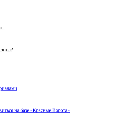
зы
конца?
ериалами
виться на базе «Красные Ворота»