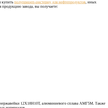
я купить
полуприцеп-цистерну для нефтепродуктов
, иных
я продукцию завода, вы получаете:
С, нержавейки 12Х18Н10Т, алюминиевого сплава АМГ5М. Также
ных материалов.