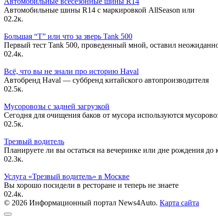
Автомобильные всесезонные шины R14
Автомобильные шины R14 с маркировкой AllSeason или
0
2.2к.
Большая “Т” или что за зверь Tank 500
Первый тест Tank 500, проведенный мной, оставил неожиданн
0
2.4к.
Всё, что вы не знали про историю Haval
Автобренд Haval — суббренд китайского автопроизводителя
0
2.5к.
Мусоровозы с задней загрузкой
Сегодня для очищения баков от мусора используются мусорово
0
2.5к.
Трезвый водитель
Планируете ли вы остаться на вечеринке или дне рождения до 
0
2.3к.
Услуга «Трезвый водитель» в Москве
Вы хорошо посидели в ресторане и теперь не знаете
0
2.4к.
© 2026 Информационный портал News4Auto.
Карта сайта