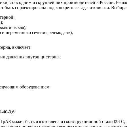
ики, став одним из крупнейших производителей в России. Реша
ет быть спроектирована под конкретные задачи клиента. Выбира
терной;
);
вматическая);
 и переменного сечения, «чемодан»);
ерна, включает:
ции давления внутри цистерны;
следующим оборудованием:
-40-0,6.
Ц ГрАЗ может быть изготовлена из конструкционной стали 09Г
дирование цистерны с использованием качественных лакокрасоч