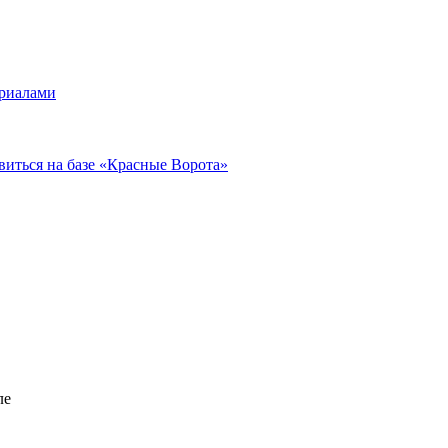
ериалами
виться на базе «Красные Ворота»
ле