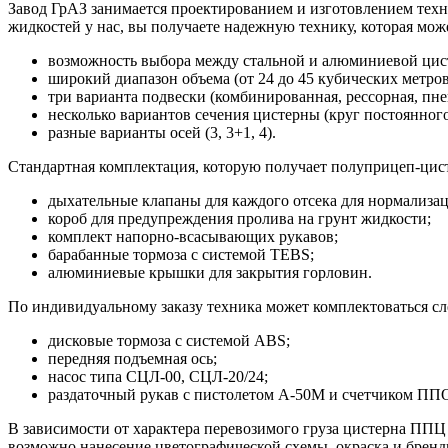
Завод ГрАЗ занимается проектированием и изготовлением техн
жидкостей у нас, вы получаете надежную технику, которая мож
возможность выбора между стальной и алюминиевой цис
широкий диапазон объема (от 24 до 45 кубических метров
три варианта подвески (комбинированная, рессорная, пне
несколько вариантов сечения цистерны (круг постоянного
разные варианты осей (3, 3+1, 4).
Стандартная комплектация, которую получает полуприцеп-цист
дыхательные клапаны для каждого отсека для нормализа
короб для предупреждения пролива на грунт жидкости;
комплект напорно-всасывающих рукавов;
барабанные тормоза с системой TEBS;
алюминиевые крышки для закрытия горловин.
По индивидуальному заказу техника может комплектоваться 
дисковые тормоза с системой ABS;
передняя подъемная ось;
насос типа СЦЛ-00, СЦЛ-20/24;
раздаточный рукав с пистолетом А-50М и счетчиком ППО
В зависимости от характера перевозимого груза цистерна ПП
возможно нанесение цветографической схемы, окраска и брен