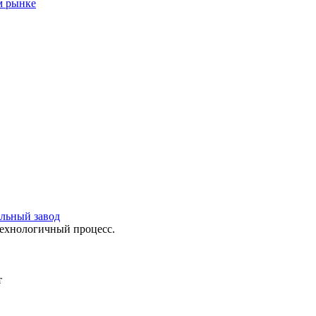
м рынке
ильный завод
технологичный процесс.
т